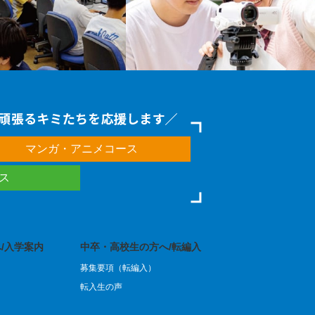
マンガ・アニメコース
ース
/入学案内
中卒・高校生の方へ/転編入
募集要項（転編入）
転入生の声