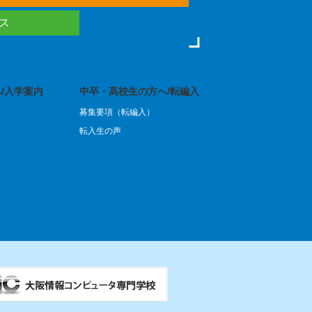
ース
/入学案内
中卒・高校生の方へ/転編入
募集要項（転編入）
転入生の声