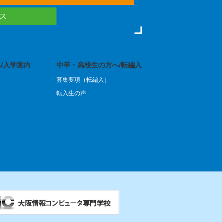
ース
/入学案内
中卒・高校生の方へ/転編入
募集要項（転編入）
転入生の声