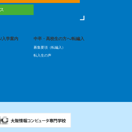
ース
/入学案内
中卒・高校生の方へ/転編入
募集要項（転編入）
転入生の声