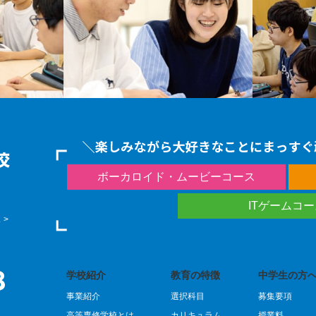
ボーカロイド・ムービーコース
ITゲームコ
 >
学校紹介
教育の特徴
中学生の方へ
事業紹介
選択科目
募集要項
）
高等専修学校とは
カリキュラム
授業料