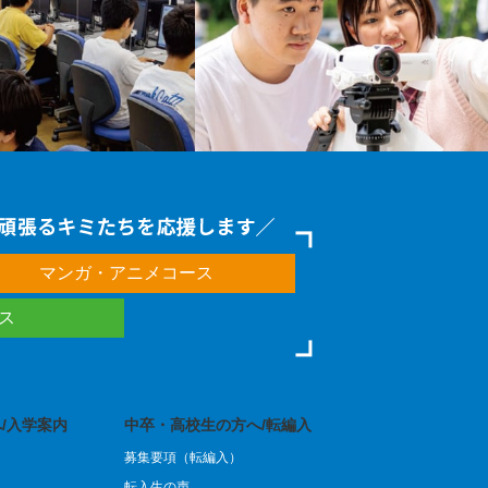
マンガ・アニメコース
ース
/入学案内
中卒・高校生の方へ/転編入
募集要項（転編入）
転入生の声