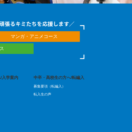
マンガ・アニメコース
ース
/入学案内
中卒・高校生の方へ/転編入
募集要項（転編入）
転入生の声