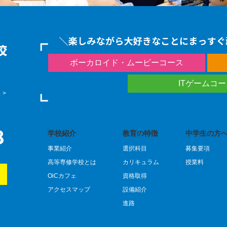
ボーカロイド・ムービーコース
ITゲームコ
 >
学校紹介
教育の特徴
中学生の方へ
事業紹介
選択科目
募集要項
）
高等専修学校とは
カリキュラム
授業料
OiCカフェ
資格取得
アクセスマップ
設備紹介
進路